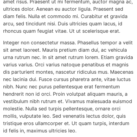
amet risus. Praesent ut mi fermentum, auctor magna ac,
ultrices dolor. Aenean eu auctor ligula. Praesent sed
diam felis. Nulla et commodo mi. Curabitur et gravida
arcu, sed tincidunt nisi. Duis ultricies quam lacus, id
rhoncus quam feugiat vitae. Ut ut scelerisque erat.
Integer non consectetur massa. Phasellus tempor a velit
sit amet laoreet. Mauris pretium diam dui, ac vehicula
urna rutrum nec. In sit amet rutrum lorem. Etiam gravida
varius varius. Orci varius natoque penatibus et magnis
dis parturient montes, nascetur ridiculus mus. Maecenas
nec lacinia dui. Fusce cursus pharetra ante, vitae luctus
nibh. Nunc nec purus pellentesque erat fermentum
hendrerit non id orci. Proin volutpat aliquam mauris, a
vestibulum nibh rutrum et. Vivamus malesuada euismod
molestie. Nulla sed turpis pellentesque, ornare orci
mollis, vulputate leo. Sed venenatis lectus dolor, quis
tristique eros ullamcorper et. Ut quam turpis, interdum
id felis in, maximus ultricies leo.