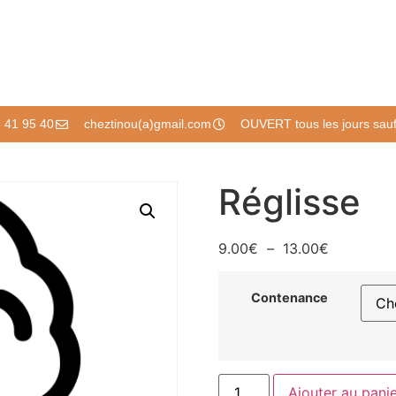
 41 95 40
cheztinou(a)gmail.com
OUVERT tous les jours sauf 
Réglisse
9.00
€
–
13.00
€
Contenance
Ajouter au pani