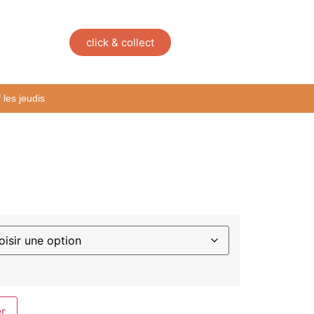
click & collect
les jeudis
er