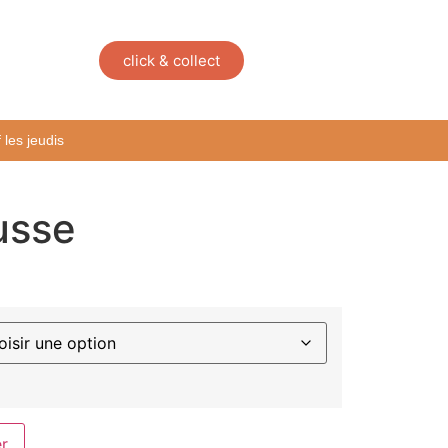
click & collect
les jeudis
usse
er