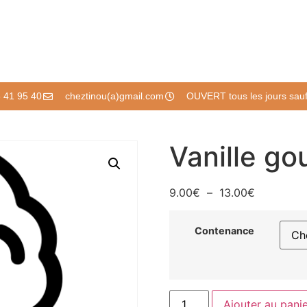
 41 95 40
cheztinou(a)gmail.com
OUVERT tous les jours sauf 
Vanille go
9.00
€
–
13.00
€
Contenance
Ajouter au pani